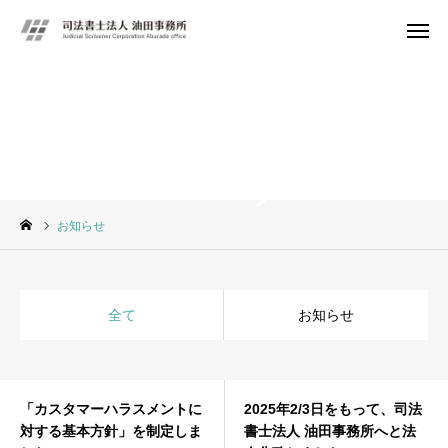
ーズ
お
知ら
せ
ア
ーカ
イ
ブ
ペ
ージ
に
表示す
る
キ
ャ
ッ
チ
フ
レ
お問い合わせ
サービス案内
アクセス
会社概要
お知らせ
サービス案内
お問い合わせ
全て
お知らせ
「カスタマーハラスメントに
2025年2/3日をもって、司法
対する基本方針」を制定しま
書士法人 油田事務所へと法